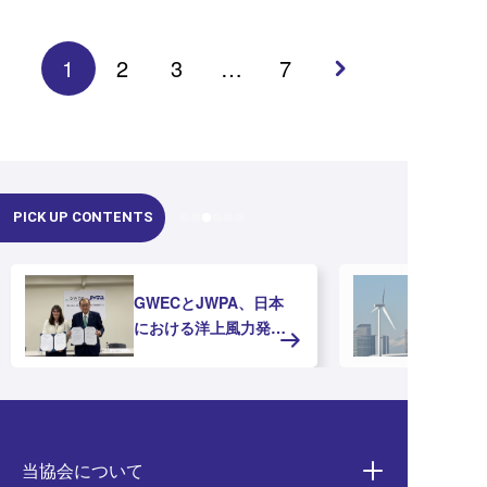
1
2
3
…
7
PICK UP CONTENTS
GWECとJWPA、日本
における洋上風力発電
の推進に向けたMOUを
締結
当協会について