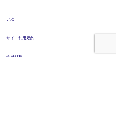
定款
サイト利用規約
会員規程
個人情報保護方針
個人情報保護規程
公平・公正な会議の運営に係る宣言
特定商取引法に関する表示