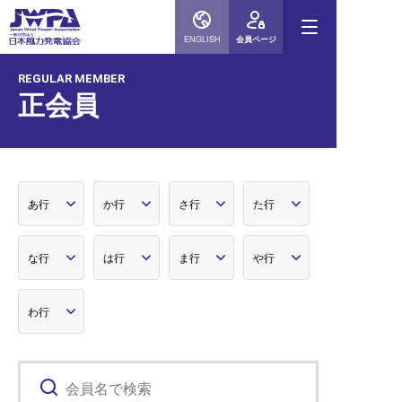
ENGLISH
会員ページ
REGULAR MEMBER
正会員
あ行
か行
さ行
た行
な行
は行
ま行
や行
わ行