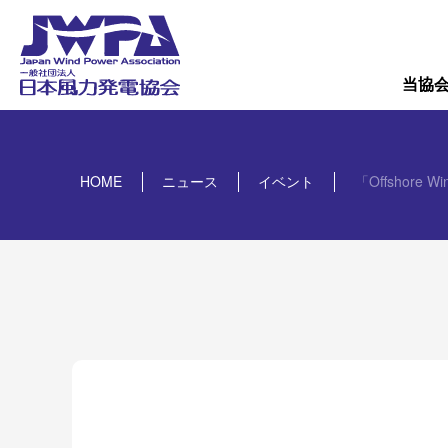
導入量
概要
当協
HOME
ニュース
イベント
「Offshore Wi