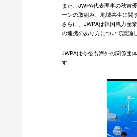
また、
JWPA
代表理事の秋吉
ーンの取組み、地域共生に関
さらに、
JWPA
は韓国風力産
の連携のあり方について議論
JWPA
は今後も海外の関係団
す。