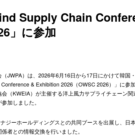
nd Supply Chain Confer
 2026」に参加
会（
JWPA
）は、
2026
年
6
月
16
日から
17
日にかけて韓国
 Conference & Exhibition 2026
（
OWSC 2026
）」に参
協会（
KWEIA
）が主催する洋上風力サプライチェーン関
が参加しました。
エナジーホールディングスとの共同ブースを出展し、日
関係者との情報交換を行いました。