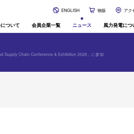
ENGLISH
物販
アク
JWPA
会について
会員企業一覧
ニュース
風力発電につ
nd Supply Chain Conference & Exhibition 2026」に参加