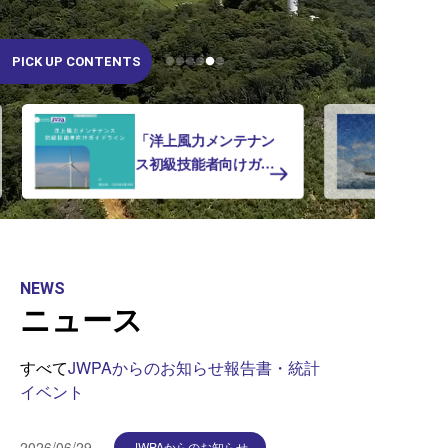
PICK UP CONTENTS
「洋上風力メンテナン
ス初級技能者向けガイ
ドライン（V1）」のリ
リース
NEWS
ニュース
すべて
JWPAからのお知らせ
報告書・統計
イベント
2026/06/29
JWPAからのお知らせ