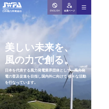
ENGLISH
会員ページ
美しい未来を、
風の力で創る。
日本を代表する風力発電業界団体として、風力発
電の普及促進を目指し国内外に向けて
様々な活動
を行なっています。