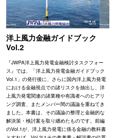
洋上風力金融ガイドブック
Vol.2
『JWPA洋上風力発電金融検討タスクフォー
ス』では、「洋上風力発電金融ガイドブック
Vol.1」の発行後に、さらに国内洋上風力発電
における金融視点での諸リスクを抽出し、洋
上風力発電関連の諸業種や有識者へのヒアリ
ング調査、またメンバー間の議論を重ねてき
ました。本書は、その議論の整理と金融的な
解決策・検討案を取り纏めたものです。前編
のVol.1が、洋上風力発電に係る金融の教科書
とすれば、Vol.2はその参考書・解説書の位置