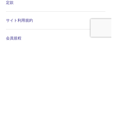
定款
サイト利用規約
会員規程
個人情報保護方針
個人情報保護規程
公平・公正な会議の運営に係る宣言
特定商取引法に関する表示