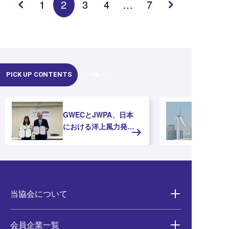
1
2
3
4
…
7
PICK UP CONTENTS
GWECとJWPA、日本
における洋上風力発電
の推進に向けたMOUを
締結
当協会について
会員企業一覧