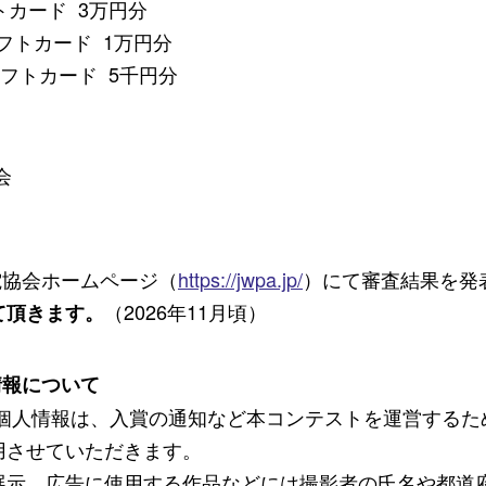
トカード 3万円分
フトカード 1万円分
トカード 5千円分
会
電協会ホームページ（
https://jwpa.jp/
）にて審査結果を発
（2026年11⽉頃）
て頂きます。
情報について
 個⼈情報は、⼊賞の通知など本コンテストを運営するた
⽤させていただきます。
展⽰、広告に使⽤する作品などには撮影者の⽒名や都道