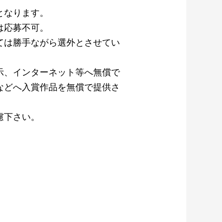
となります。
は応募不可。
ては勝⼿ながら選外とさせてい
⽰、インターネット等へ無償で
などへ⼊賞作品を無償で提供さ
慮下さい。