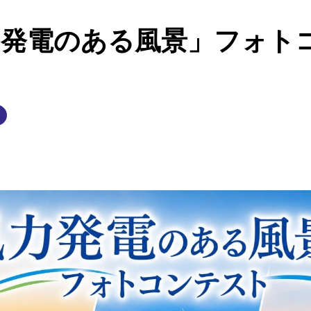
⾵⼒発電のある⾵景」フォ