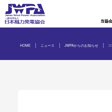
導入量
概要
当協
HOME
ニュース
JWPAからのお知らせ
2