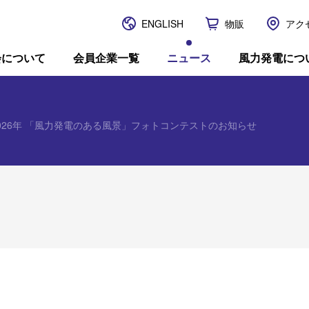
ENGLISH
物販
アク
JWPA
会について
会員企業一覧
ニュース
風力発電につ
026年 「⾵⼒発電のある⾵景」フォトコンテストのお知らせ