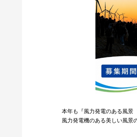
本年も『⾵⼒発電のある⾵景
⾵⼒発電機のある美しい⾵景