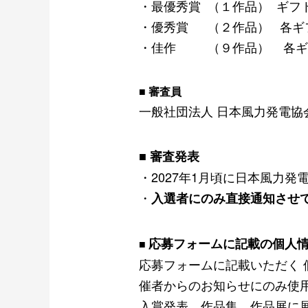
・最優秀賞 （１作品） ギフ
・優秀賞 （２作品） 各ギ
・佳作 （９作品） 各ギフ
■ 審査員
⼀般社団法⼈ ⽇本⾵⼒発電協
■ 審査発表
・2027年1⽉頃に⽇本⾵⼒発
・
⼊選者にのみ直接通知させ
応募フォームに記載の個⼈
■ 
応募フォームに記載いただく
催者からのお知らせにのみ使
⼊賞発表、作品集、作品展に