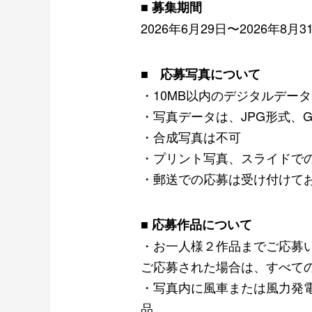
■ 募集期間
2026年6⽉29⽇〜2026年8⽉3
■   応募写真について
・10MB以内のデジタルデータ
・写真データは、JPG形式、G
・合成写真は不可
・プリント写真、スライドで
・郵送での応募は受け付けて
■ 応募作品について
・お⼀⼈様２作品までご応募
ご応募された場合は、すべて
・写真内に⾵⾞または⾵⼒発
品。