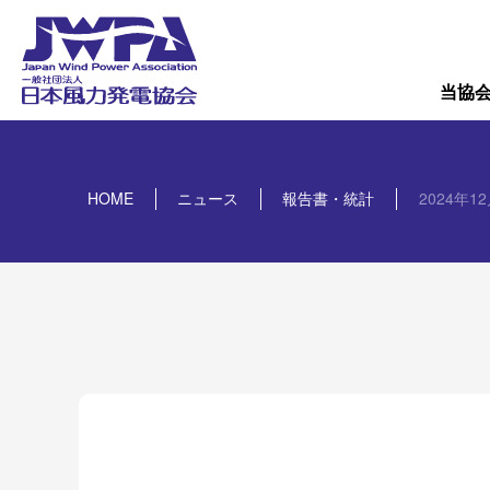
導入量
概要
当協
HOME
ニュース
報告書・統計
2024年