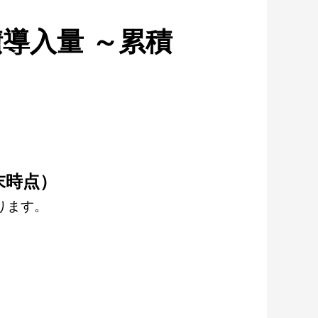
積導入量 ～累積
末時点）
ります。