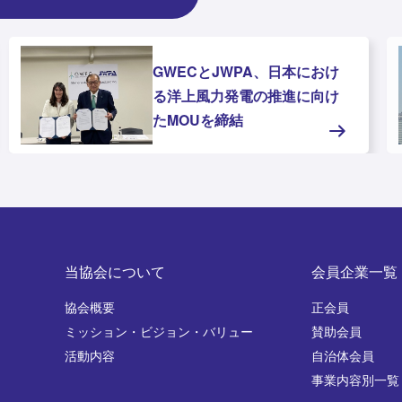
洋上風力発電の未来を支える
― 「現場教育ガイドブッ
ク」と「現場教育資料」を公
開しま
当協会について
会員企業一覧
協会概要
正会員
ミッション・ビジョン・バリュー
賛助会員
活動内容
自治体会員
事業内容別一覧