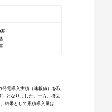
0基
基
基
風力発電導入実績（速報値）を取
70基）となりました。一方、撤去
なり、結果として累積導入量は