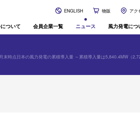
ENGLISH
物販
アク
JWPA
会について
会員企業一覧
ニュース
風力発電につ
12月末時点日本の風力発電の累積導入量 ～累積導入量は5,840.4MW（2,7