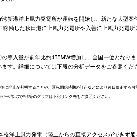
狩湾新港洋上風力発電所が運転を開始し、新たな大型案
年に稼働した秋田港洋上風力発電所や入善洋上風力発電
の導入量が前年比約455MW増加し、全国一位となり
います。詳細については下段の分析データをご参照くだ
後に廃止が判明することや、運転開始時期の訂正などにより後日修正する可能
入量や平均出力推移等のグラフは下記リンク先をご参照ください。
で、本格洋上風力発電（陸上からの直接アクセスができず