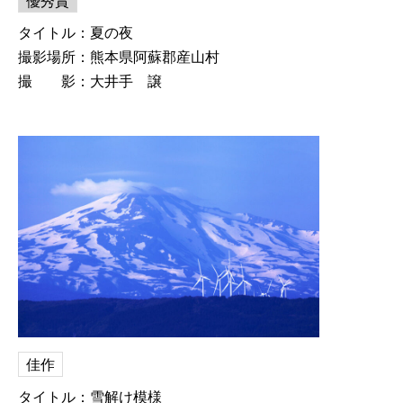
優秀賞
タイトル：夏の夜
撮影場所：熊本県阿蘇郡産山村
撮 影：大井手 譲
佳作
タイトル：雪解け模様