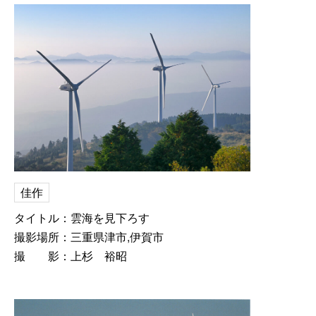
佳作
タイトル：雲海を見下ろす
撮影場所：三重県津市,伊賀市
撮 影：上杉 裕昭