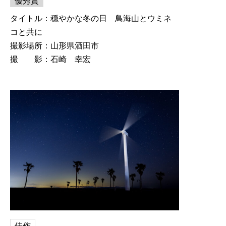
優秀賞
タイトル：穏やかな冬の日 鳥海山とウミネ
コと共に
撮影場所：山形県酒田市
撮 影：石崎 幸宏
佳作