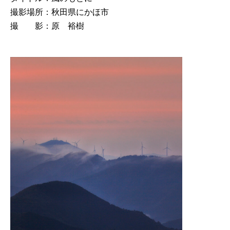
撮影場所：秋田県にかほ市
撮 影：原 裕樹