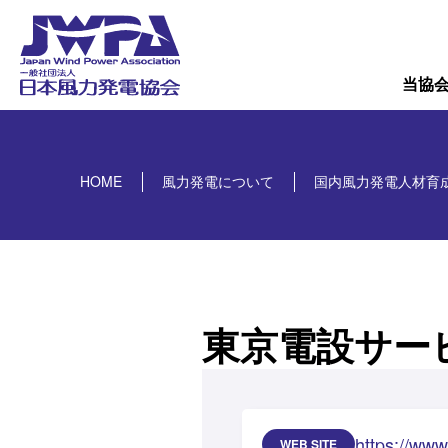
導入量
概要
当協
HOME
風力発電について
国内風力発電人材育
東京電設サー
https://www
WEB SITE