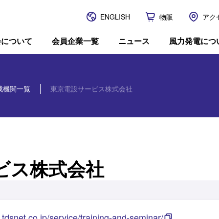
ENGLISH
物販
アク
JWPA
会について
会員企業一覧
ニュース
風力発電につ
成機関一覧
東京電設サービス株式会社
ビス株式会社
.tdsnet.co.jp/service/training-and-seminar/