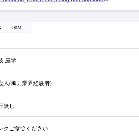
6
O&M
技 座学
会人(風力業界経験者)
行無し
ンクご参照ください