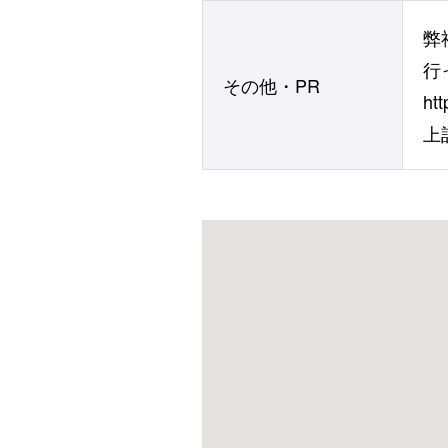
弊
行
その他・PR
htt
上