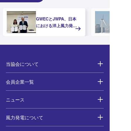
GWECとJWPA、日本
洋
における洋上風力発電
支
の推進に向けたMOUを
ガ
締結
場
ま
当協会について
会員企業一覧
ニュース
風力発電について