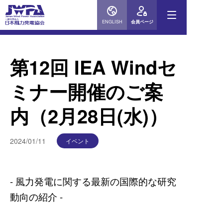
ENGLISH
会員ページ
物
第12回 IEA Windセ
当協会
ミナー開催のご案
会員企
内（2月28日(水)）
ニュー
2024/01/11
イベント
風力発
- 風力発電に関する最新の国際的な研究
お問い
動向の紹介 -