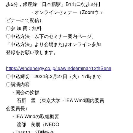
歩5分，銀座線「日本橋駅」B1出口徒歩2分】
・オンラインセミナー（Zoomウェ
ビナーにて配信）
〇参 加 費：無料
〇申込方法：以下のセミナー案内ページ、
「申込方法」より会場またはオンライン参加
登録をお願い致します。
https://windenergy.co.jp/ieawindseminar/12thSeminar.html
〇申込締切：2024年2月27日（火）17時まで
〇講演内容
・開会の挨拶
石原 孟 （東京大学・IEA Wind国内委員
会委員長）
・IEA Windの取組概要
渡部 良朋（NEDO
・Task11：活動紹介