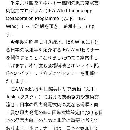
入会の
平素より国際エネルギー機関の風力発電技
術協力プログラム（IEA Wind Technology
Collaboration Programme（以下、IEA
Wind））へご理解を頂き、感謝申し上げま
す。
今年度も昨年に引き続き、IEA Windにおけ
る日本の取組等を紹介するIEA Windセミナー
を開催することになりましたのでご案内申し
上げます。本年度も会場講演とオンライン配
よく検
信のハイブリッド方式にてセミナーを開催い
たします。
IEA Windのうち国際共同研究活動（以下，
Task（タスク））における技術協力や技術交
流は，日本の風力発電技術の更なる発展・向
上及び風力発電のIEC 国際標準策定における日
本の発言力向上のために非常に重要と考えて
おります。本セミナーでは，日本が参加して