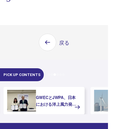
戻る
PICK UP CONTENTS
GWECとJWPA、日本
における洋上風力発電
の推進に向けたMOUを
締結