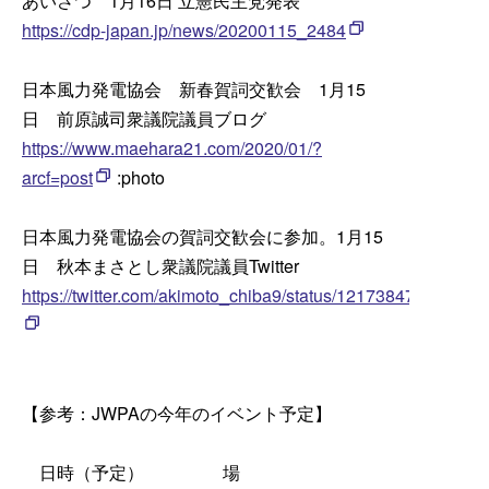
あいさつ 1月16日 立憲民主党発表
https://cdp-japan.jp/news/20200115_2484
日本風力発電協会 新春賀詞交歓会 1月15
日 前原誠司衆議院議員ブログ
https://www.maehara21.com/2020/01/?
arcf=post
:photo
日本風力発電協会の賀詞交歓会に参加。1月15
日 秋本まさとし衆議院議員Twitter
https://twitter.com/akimoto_chiba9/status/12173847936099
【参考：JWPAの今年のイベント予定】
日時（予定） 場