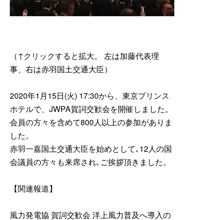
入会の
（↑クリックすると拡大。 左は加藤代表理
事、右は赤羽国土交通大臣）
2020年1月15日(火) 17:30から、東京プリンス
ホテルで、JWPA賀詞交歓会を開催しました。
会員の方々を含めて800人以上の参加がありま
よく検
した。
赤羽一嘉国土交通大臣を始めとして､12人の国
会議員の方々も来席され､ご挨拶頂きました。
【関連報道】
風力発電協 賀詞交歓会 洋上風力普及へ導入の