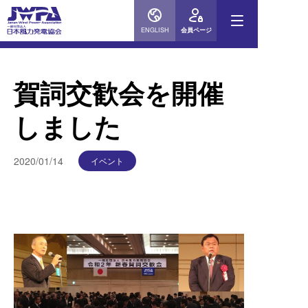
ENGLISH
会員ページ
物
賀詞交歓会を開催
当協会
しました
会員企
2020/01/14
イベント
ニュー
風力発
お問い