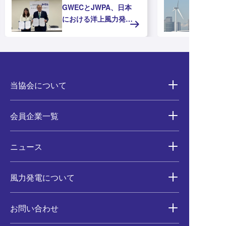
GWECとJWPA、日本
洋
における洋上風力発電
支
の推進に向けたMOUを
ガ
締結
場
ま
当協会について
会員企業一覧
ニュース
風力発電について
お問い合わせ