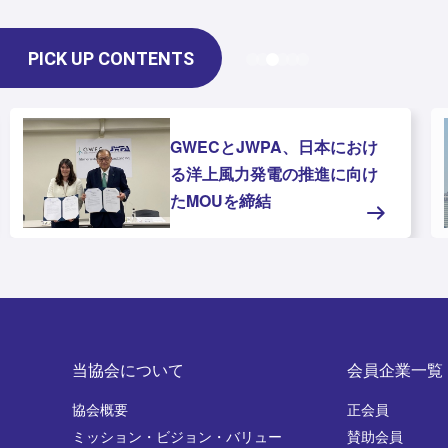
PICK UP CONTENTS
GWECとJWPA、日本におけ
る洋上風力発電の推進に向け
たMOUを締結
当協会について
会員企業一覧
協会概要
正会員
ミッション・ビジョン・バリュー
賛助会員