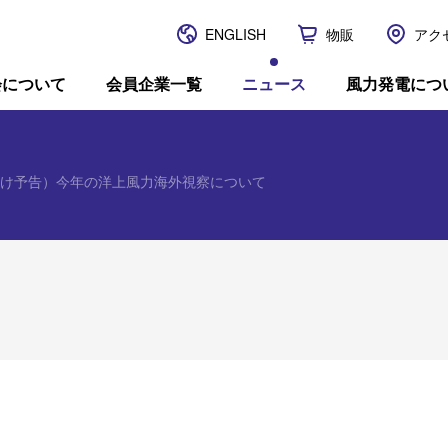
ENGLISH
物販
アク
JWPA
会について
会員企業一覧
ニュース
風力発電につ
向け予告）今年の洋上風力海外視察について