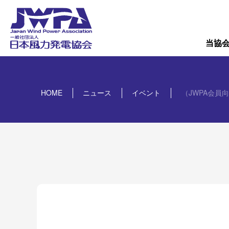
導入量
概要
当協
HOME
ニュース
イベント
（JWPA会員