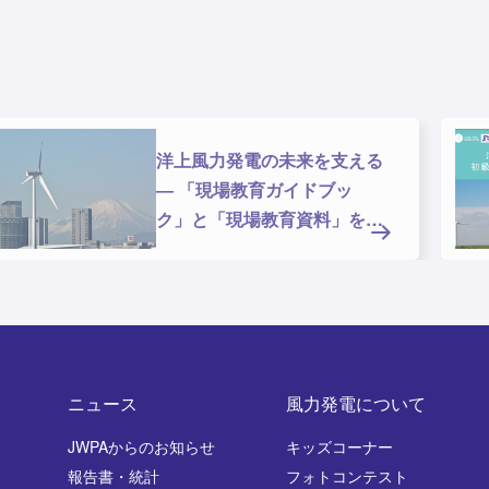
洋上風力発電の未来を支える
― 「現場教育ガイドブッ
ク」と「現場教育資料」を公
開しま
ニュース
風力発電について
JWPAからのお知らせ
キッズコーナー
報告書・統計
フォトコンテスト