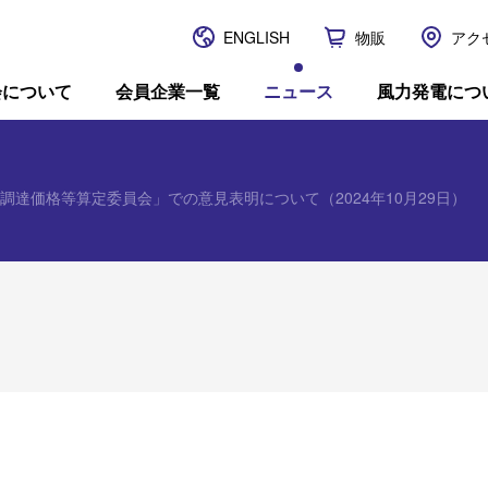
ENGLISH
物販
アク
JWPA
会について
会員企業一覧
ニュース
風力発電につ
調達価格等算定委員会」での意見表明について（2024年10月29日）