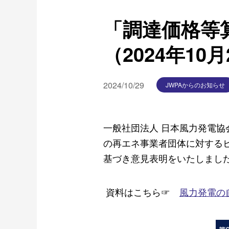
「調達価格等
（2024年10
2024/10/29
JWPAからのお知らせ
一般社団法人 日本風力発電協会
の再エネ事業者団体に対する
基づき意見表明をいたしまし
資料はこちら
☞
風力発電の