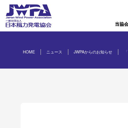
導入量
概要
当協
HOME
ニュース
JWPAからのお知らせ
「