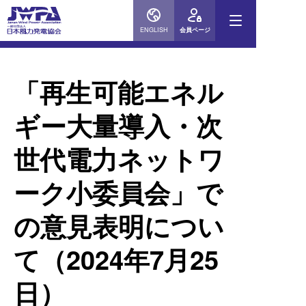
ENGLISH
会員ページ
物
「再生可能エネル
当協会
ギー大量導入・次
会員企
世代電力ネットワ
ニュー
ーク小委員会」で
の意見表明につい
風力発
て（2024年7月25
お問い
日）