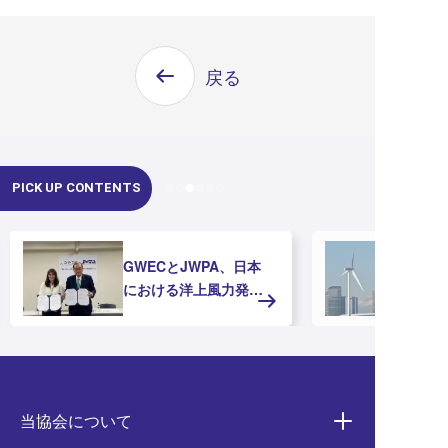
戻る
PICK UP CONTENTS
GWECとJWPA、日本
洋
における洋上風力発電
支
の推進に向けたMOUを
ガ
締結
場
ま
当協会について