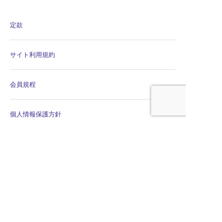
定款
サイト利用規約
会員規程
個人情報保護方針
個人情報保護規程
公平・公正な会議の運営に係る宣言
特定商取引法に関する表示