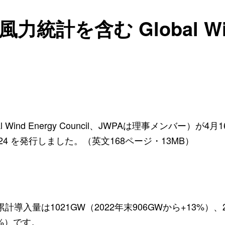
力統計を含む Global Win
l Wind Energy Council
、
JWPA
は理事メンバー）が
4
月
1
024
を発行しました。（英文
168
ページ・
13MB
）
累計導入量は
1021GW
（
2022
年末
906GW
から
+13%
）、
%
）です。