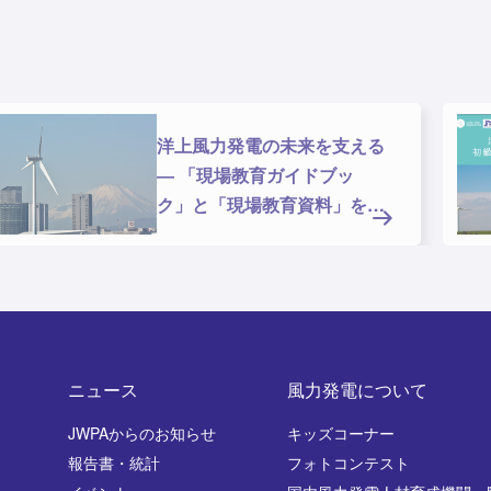
洋上風力発電の未来を支える
― 「現場教育ガイドブッ
ク」と「現場教育資料」を公
開しま
ニュース
風力発電について
JWPAからのお知らせ
キッズコーナー
報告書・統計
フォトコンテスト