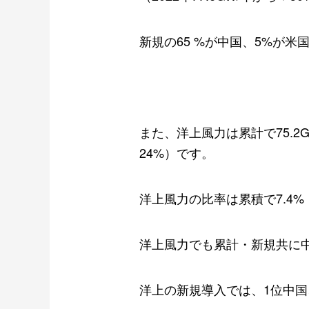
新規の
65 %
が中国、
5%
が米
また、洋上風力は累計で
75.2
24%
）です。
洋上風力の比率は累積で
7.4%
洋上風力でも累計・新規共に
洋上の新規導入では、
1
位中国