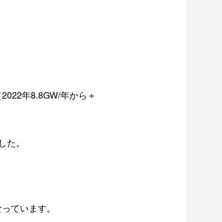
（
2022
年
8.8GW/
年から＋
した。
なっています。