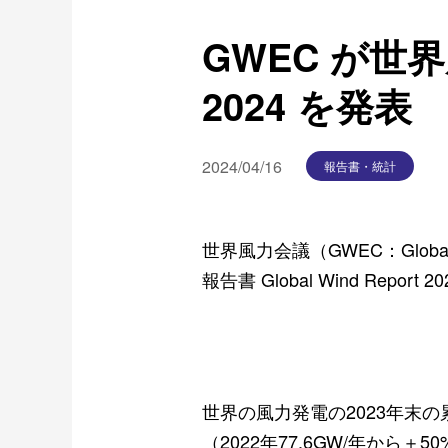
GWEC が世界風
2024 を発表
2024/04/16
報告書・統計
世界風力会議（
GWEC
：
Globa
報告書
Global Wind Report 2
世界の風力発電の
2023
年末の
（
2022
年
77.6GW/
年から＋
50