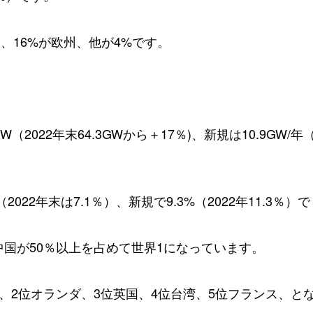
国、
16%
が欧州、他が
4%
です。
GW
（
2022
年末
64.3GW
から＋
17
％
)
、新規は
10.9GW/
年
（
2022
年末は
7.1
％）、新規で
9.3%
（
2022
年
11.3
％）で
中国が
50
％以上を占めて世界
1
になっています。
、
2
位オランダ、
3
位英国、
4
位台湾、
5
位フランス、と