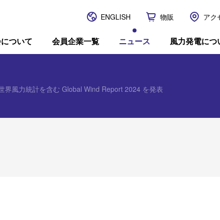
ENGLISH
物販
アク
JWPA
会について
会員企業一覧
ニュース
風力発電につ
界風力統計を含む Global Wind Report 2024 を発表