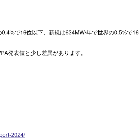
の
0.4%
で
16
位以下、新規は
634MW/
年で世界の
0.5%
で
16
WPA
発表値と少し差異があります。
eport-2024/