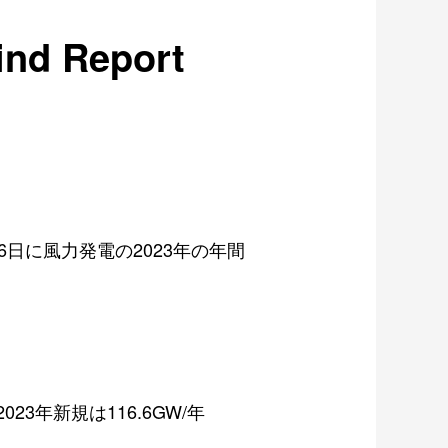
d Report
6
日に風力発電の
2023
年の年間
2023
年新規は
116.6GW/
年