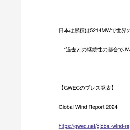
日本は累積は
5214MW
で世界
*
過去との継続性の都合で
J
【
GWEC
のプレス発表】
Global Wind Report 2024
https://gwec.net/global-wind-r