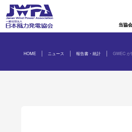
導入量
概要
当協
HOME
ニュース
報告書・統計
GWEC が世