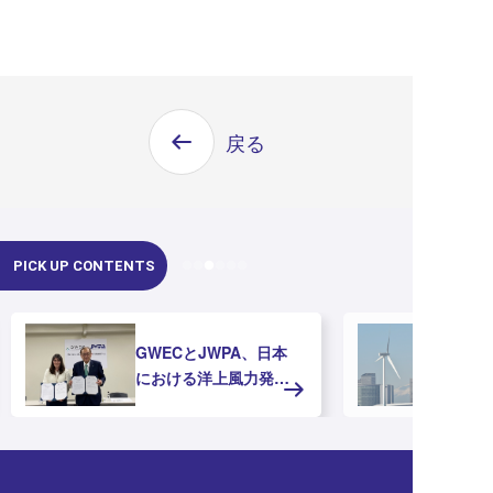
戻る
PICK UP CONTENTS
GWECとJWPA、日本
における洋上風力発電
の推進に向けたMOUを
締結