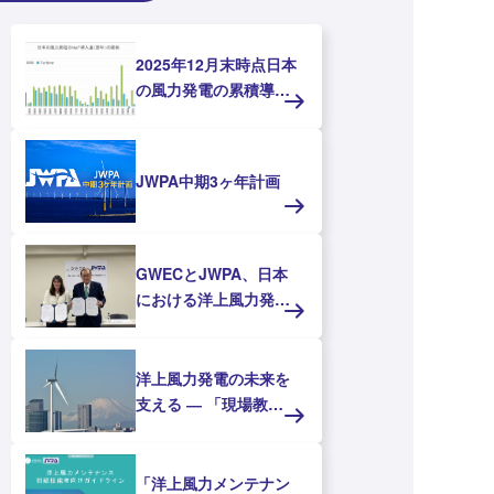
2025年12月末時点日本
の風力発電の累積導入
量 ～累積導入量は
6,434.2MW（2,866
基）～
JWPA中期3ヶ年計画
GWECとJWPA、日本
における洋上風力発電
の推進に向けたMOUを
締結
洋上風力発電の未来を
支える ― 「現場教育
ガイドブック」と「現
場教育資料」を公開し
ま
「洋上風力メンテナン