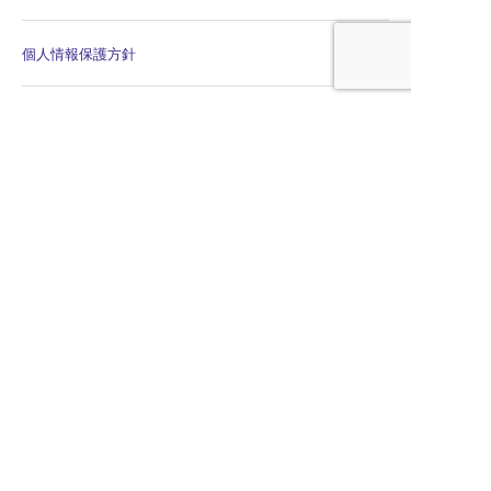
個人情報保護方針
個人情報保護規程
公平・公正な会議の運営に係る宣言
特定商取引法に関する表示
〒105-0003
東京都港区西新橋1-22-10