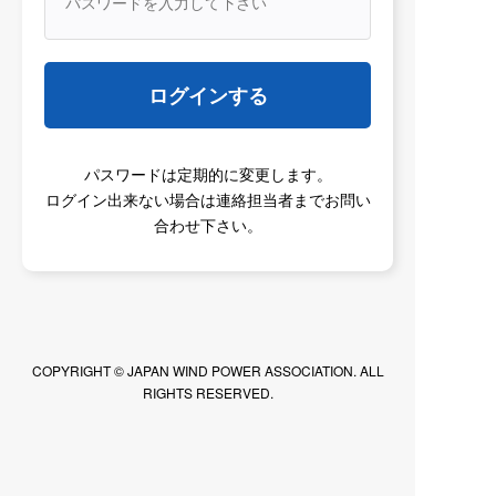
演会）
2026/06/11
人材育成推進部会
ログインする
風力発電分野における民間企業による外国人
就労制度の主要類型
パスワードは定期的に変更します。
ログイン出来ない場合は連絡担当者までお問い
2026/06/11
人材育成推進部会
合わせ下さい。
風力発電分野における人材不足の現状と外国
人材受入れに関するアンケート結果
2026/06/11
メルマガ
COPYRIGHT © JAPAN WIND POWER ASSOCIATION. ALL
メルマガNo.2026-22
RIGHTS RESERVED.
2026/06/09
サプライチェーン部会
部会活動
愛媛県洋上風力産業振興コンソーシアム総会