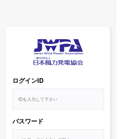
WHAT’S NEW
最新情報
すべて
お知らせ
規程
協会誌
JWPA各種
ログインID
2026/06/12
洋上風力部会
部会活動
「洋上風力部会」議事録（2026年度）
2026/06/11
サプライチェーン部会
部会活動
パスワード
国内風力発電産業の発展に向けた課題と対応
策（2026/6/11,JEMA 第122回新エネルギー講