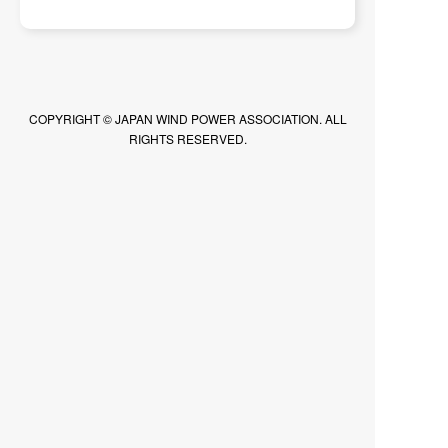
デンマーク洋上風力視察報告（2021/11/18-
28）
2021/09/21
部会活動
技術部会
COPYRIGHT © JAPAN WIND POWER ASSOCIATION. ALL
ライダー観測データを用いた気流解析の妥当
RIGHTS RESERVED.
性評価手法－ガイドライン－
2021/03/31
部会活動
環境部会
風力発電を正しく理解するために ～低周波
音を中心に～
2021/03/01
JWPA各種報告書
報告書・統計等
JWPA自主指針「風力発電設備 ブレード点検
および補修ガイドライン」の制定について