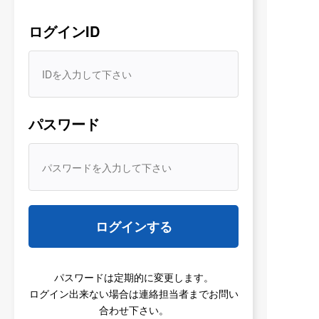
ログインID
2021年
パスワード
すべて
お知らせ
規程
協会誌
JWPA各種
2021/12/20
ログインする
2021/11/30
協会誌
「JWPA」第16号（2021年12月)
パスワードは定期的に変更します。
ログイン出来ない場合は連絡担当者までお問い
2021/11/29
部会活動
アーカイブ
合わせ下さい。