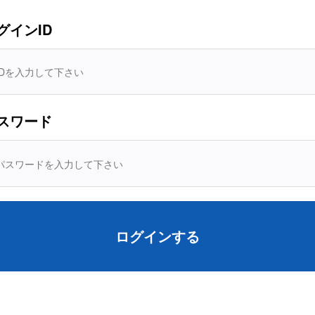
グインID
部会
部会活動
興団体の連絡先
スワード
部会
部会活動
ェーンWG活動
ログインする
部会
部会活動
録（2026年度）