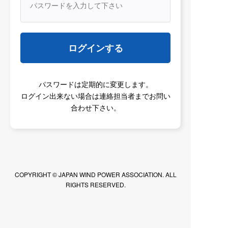
ログインする
2019年
パスワードは定期的に変更します。
ログイン出来ない場合は連絡担当者までお問い
すべて
お知らせ
規程
協会誌
JWPA各種
合わせ下さい。
2019/11/30
協会誌
「JWPA」第15号（2019年12月)
COPYRIGHT © JAPAN WIND POWER ASSOCIATION. ALL
RIGHTS RESERVED.