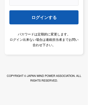
2026/07/30
メルマガ
ログインする
メルマガNo.2026-29
2026/07/28
サプライチェーン部会
部会活動
パスワードは定期的に変更します。
Deepwater Wind Assessment Final Report
ログイン出来ない場合は連絡担当者までお問い
合わせ下さい。
(Open Water Renewables社, 2026年6月発行）
とその和訳
2026/07/28
部会活動
アーカイブ
WindEuropeの報告書（2022/1/1～2026/6/22）
COPYRIGHT © JAPAN WIND POWER ASSOCIATION. ALL
RIGHTS RESERVED.
2026/07/24
メルマガ
メルマガNo.2026-28