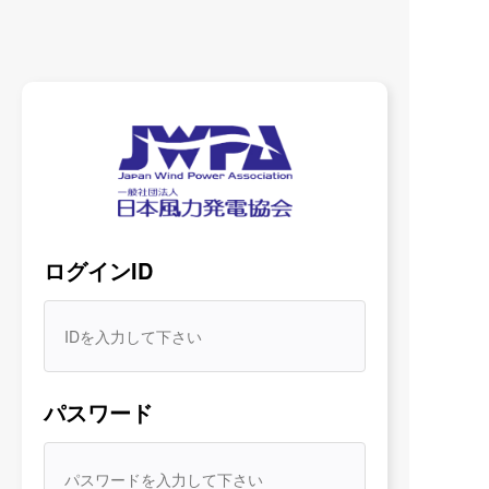
WHAT’S NEW
最新情報
すべて
お知らせ
規程
協会誌
JWPA各種
ログインID
2026/08/07
部会活動
政策部会
政策部会傘下ワーキンググループ議事録
（2026年度）
パスワード
2026/08/07
部会活動
政策部会
「政策部会」議事録（2026年度）