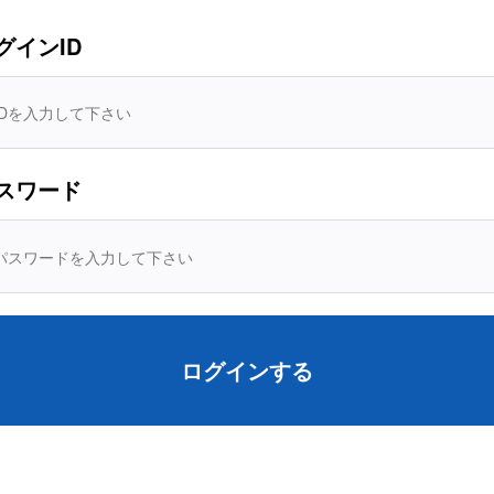
グインID
riope2022 （2022/4/5 BilbaoでのCOWI 夕食会で入手）
ration Centre CORE（Oberdrola社の保守集中管理センター
スワード
事業紹介。2022/4/7 Bilbao本社訪問時に入手）
ログインする
22