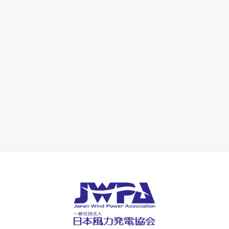
協会誌
JWPA各種報告書
部会活動
会員特典
latform（2022/4/26 のGWECのアジアの風力協会会合の資料）