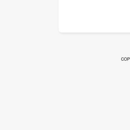
2022/02/24
JWPA各種報告書
2021年末日本の風力発電の累積
2021/12/20
COP
2021/11/30
協会誌
「JWPA」第16号（2021年12
2021/11/29
部会活動
アーカイ
デンマーク洋上風力視察報告（202